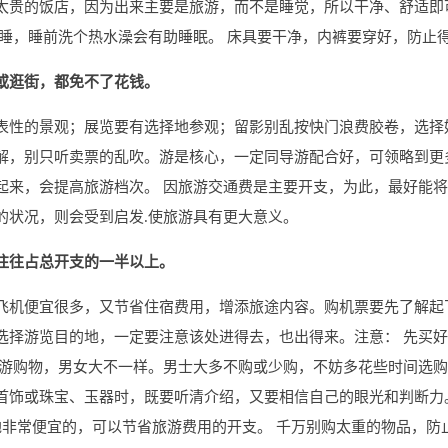
太贵的饭店，因为出来主要是旅游，而不是睡觉，所以干净、舒适即
入睡，睡前洗个热水澡会有助睡眠。 床具要干净，内裤要穿好，防止
或逛街，都免不了花钱。
表性的景观；展览要有选择地参观；留影别乱按快门浪费胶卷，选择
解，别只听卖票的乱吹。游是核心，一定同导游配合好，可领略到更
起来，会提高旅游档次。 因旅游交通费是主要开支，为此，最好能将
的状况，则会受到启发.使旅游具有更大意义。
往往占总开支的一半以上。
飞机便宜很多，又节省住宿费用，增添旅途内容。购机票要先了解起
择游览目的地，一定要注意该处进得去，也出得来。注意： 先买好
旅游购物，男女大不一样。男士大多不购或少购，不妨多花些时间选
首饰或珠宝、玉器时，既要听清介绍，又要相信自己的眼光和判断力
地非常便宜的，可以节省旅游费用的开支。 千万别购太重的物品，防