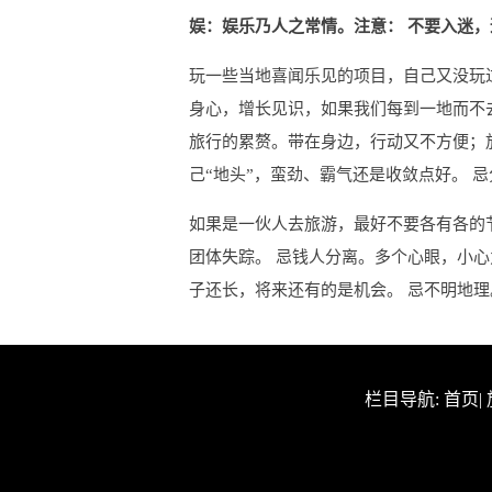
娱：娱乐乃人之常情。注意： 不要入迷
玩一些当地喜闻乐见的项目，自己又没玩过
身心，增长见识，如果我们每到一地而不
旅行的累赘。带在身边，行动又不方便；
己“地头”，蛮劲、霸气还是收敛点好。 
如果是一伙人去旅游，最好不要各有各的
团体失踪。 忌钱人分离。多个心眼，小
子还长，将来还有的是机会。 忌不明地
栏目导航:
首页
|