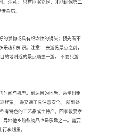
可。注意： 只有睡眠充足，才能确保第二
得传染病。
好的景物或具有纪念性的镜头；预先看不
多乐趣和知识。注意： 去游览景点之前，
目的地附近的景点顺更一游。 不要只游
飞时间与机型。到达目的地后，乘坐出租
返程票。 乘交通工具注意安全。 所到处
购些有特色的工艺品或土特产，回家敬妻孝
。异地他乡购些物品也是乐趣之一。需要
止行李超重。