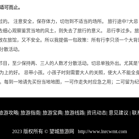
，适可而止。
的。 注意安全，保存体力，切勿到不适当的场所。 旅行途中7大忌
去细心观察鉴赏当地的风土，则失去了旅行的意义。 忌行李过多。
放在旅馆，又不安全。所以我提倡一包政策：所有行李只须一个大背
忌分散活动。
节目，至少保持两、三人的人数才分散活动。切忌单独外出。尤其是
心为上的好。 忌带小孩。小孩子时刻需要大人的关照，使大人不能全
理。每到一地请先买份当地地图，一可作走失时应急之用；二可留为
旅游攻略
|
旅游指南
|
旅游宝典
|
旅游线路
|
资讯动态
|
意见建议
|
联
2023 版权所有 © 望城旅游网
http://www.lnrcwmt.com