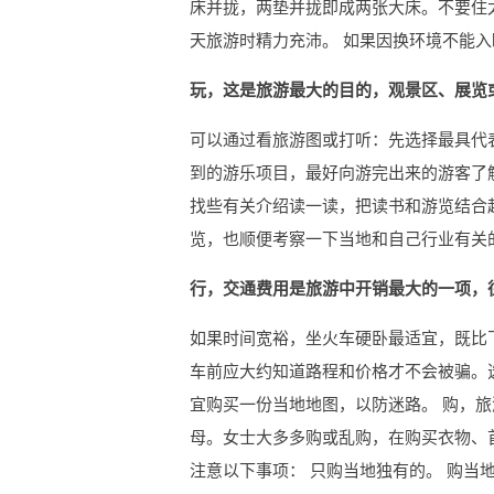
床并拢，两垫并拢即成两张大床。不要住
天旅游时精力充沛。 如果因换环境不能
玩，这是旅游最大的目的，观景区、展览
可以通过看旅游图或打听：先选择最具代
到的游乐项目，最好向游完出来的游客了
找些有关介绍读一读，把读书和游览结合
览，也顺便考察一下当地和自己行业有关
行，交通费用是旅游中开销最大的一项，
如果时间宽裕，坐火车硬卧最适宜，既比
车前应大约知道路程和价格才不会被骗。选
宜购买一份当地地图，以防迷路。 购，
母。女士大多多购或乱购，在购买衣物、
注意以下事项： 只购当地独有的。 购当